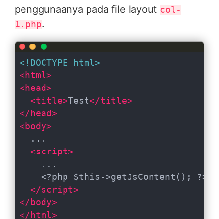
penggunaanya pada file layout
col-
.
1.php
<!DOCTYPE 
html
>
<
html
>
<
head
>
<
title
>
Test
</
title
>
</
head
>
<
body
>
  ...

<
script
>
    ...

    <?php $this->getJsContent(); ?>

</
script
>
</
body
>
</
html
>