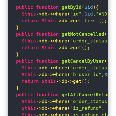
public
function
getById
(
$id
)
{

$this
->db->where(
"id"
,
$id
,
"AND"
,
"
return
$this
->db->get_first();

  }

public
function
getNotCancelled
(
)
{

$this
->db->where(
"order_status"
,
"
return
$this
->db->get();

  }

public
function
getCancelByUser
(
$b_
$this
->db->where(
"order_status"
,
"
$this
->db->where(
"b_user_id"
,
$b_u
return
$this
->db->get();

  }

public
function
getAllCancelRefund
(
$this
->db->where(
"order_status"
,
"
$this
->db->where(
"is_refund"
, 
1
,
"
$this
->db->where(
"is_refund_close