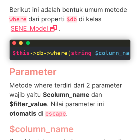
Berikut ini adalah bentuk umum metode
dari properti
di kelas
where
$db
SENE_Model
.
$this
->db->where(
string
$column_name
,
Parameter
Metode where terdiri dari 2 parameter
wajib yaitu
$column_name
dan
$filter_value
. Nilai parameter ini
otomatis
di
.
escape
$column_name