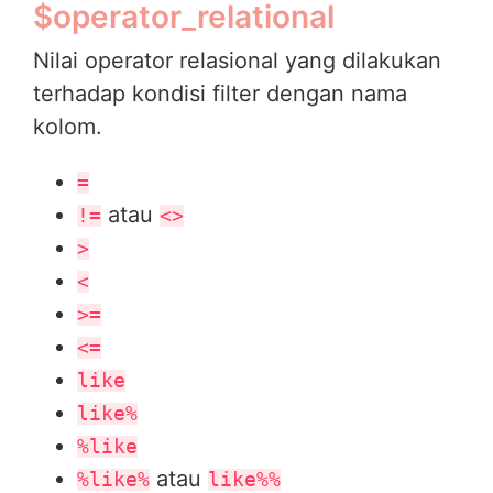
$operator_relational
Nilai operator relasional yang dilakukan
terhadap kondisi filter dengan nama
kolom.
=
atau
!=
<>
>
<
>=
<=
like
like%
%like
atau
%like%
like%%