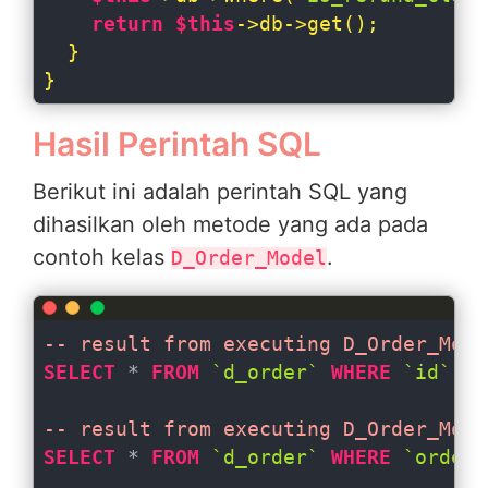
return
$this
->db->get();

  }

}
Hasil Perintah SQL
Berikut ini adalah perintah SQL yang
dihasilkan oleh metode yang ada pada
contoh kelas
.
D_Order_Model
-- result from executing D_Order_Mode
SELECT
 * 
FROM
`d_order`
WHERE
`id`
 = 
-- result from executing D_Order_Mode
SELECT
 * 
FROM
`d_order`
WHERE
`order_