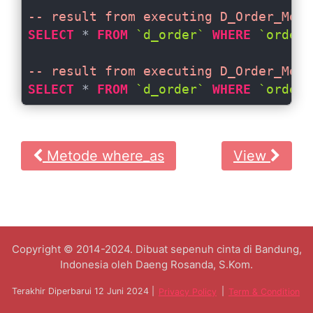
-- result from executing D_Order_Mode
SELECT
 * 
FROM
`d_order`
WHERE
`order_
-- result from executing D_Order_Mode
SELECT
 * 
FROM
`d_order`
WHERE
`order_
Metode where_as
View
Copyright © 2014-2024. Dibuat sepenuh cinta di Bandung,
Indonesia oleh Daeng Rosanda, S.Kom.
Terakhir Diperbarui 12 Juni 2024 |
Privacy Policy
|
Term & Condition