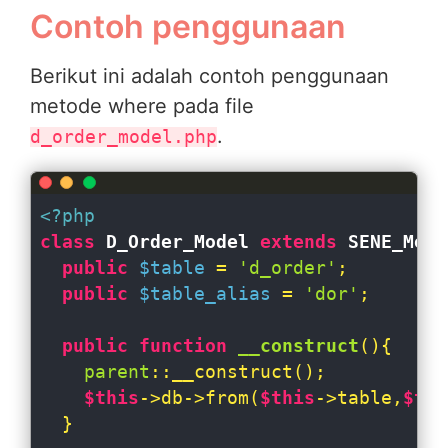
Contoh penggunaan
Berikut ini adalah contoh penggunaan
metode where pada file
.
d_order_model.php
<?php
class
D_Order_Model
extends
SENE_Mode
public
$table
 = 
'd_order'
;

public
$table_alias
 = 
'dor'
;

public
function
__construct
(
)
{

parent
::__construct();

$this
->db->from(
$this
->table,
$thi
  }
