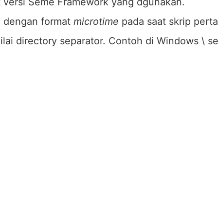
t versi Seme Framework yang dgunakan.
ai dengan format
microtime
pada saat skrip perta
nilai directory separator. Contoh di Windows \ s