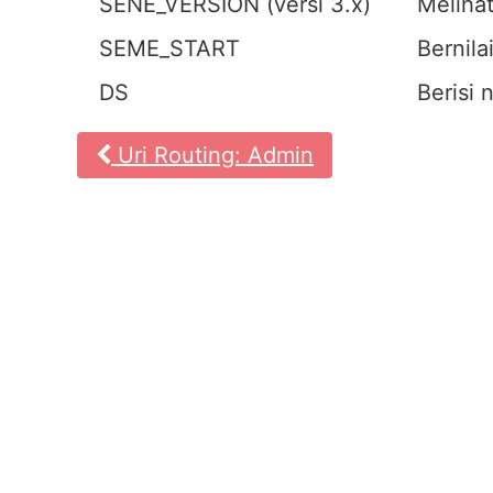
SENE_VERSION (versi 3.x)
Meliha
SEME_START
Bernil
DS
Berisi 
Uri Routing: Admin