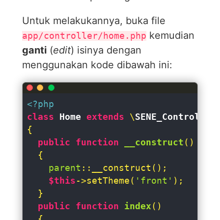
Untuk melakukannya, buka file
kemudian
app/controller/home.php
ganti
(
edit
) isinya dengan
menggunakan kode dibawah ini:
<?php
class
Home
extends
 \
SENE_Controller
{

public
function
__construct
(
)

{

parent
::__construct();

$this
->setTheme(
'front'
);

  }

public
function
index
(
)

{
