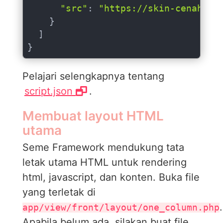
"src"
: 
"https://skin-cenah.b-
    }

  ]

}
Pelajari selengkapnya tentang
script.json
.
Membuat layout HTML
utama
Seme Framework mendukung tata
letak utama HTML untuk rendering
html, javascript, dan konten. Buka file
yang terletak di
.
app/view/front/layout/one_column.php
Apabila belum ada, silakan buat file