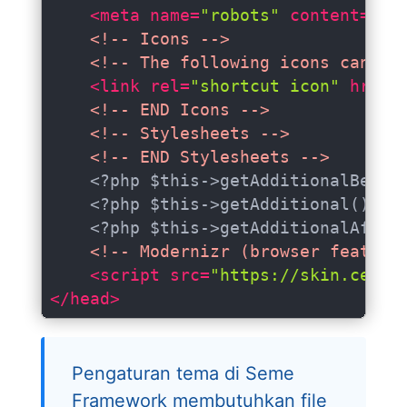
<
meta
name
=
"robots"
content
=
"<?
<!-- Icons -->
<!-- The following icons can be
<
link
rel
=
"shortcut icon"
href
=
<!-- END Icons -->
<!-- Stylesheets -->
<!-- END Stylesheets -->
    <?php $this->getAdditionalBefore
    <?php $this->getAdditional()?>

    <?php $this->getAdditionalAfter(
<!-- Modernizr (browser feature
<
script
src
=
"https://skin.cenah
</
head
>
Pengaturan tema di Seme
Framework membutuhkan file