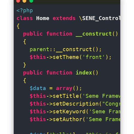
<?php
class
Home
extends
 \
SENE_Controller
{

public
function
__construct
(
)

{

parent
::__construct();

$this
->setTheme(
'front'
);

  }

public
function
index
(
)

{

$data
 = 
array
();

$this
->setTitle(
'Seme Framework
$this
->setDescription(
"Congratu
$this
->setKeyword(
'Seme Framewo
$this
->setAuthor(
'Seme Framewor