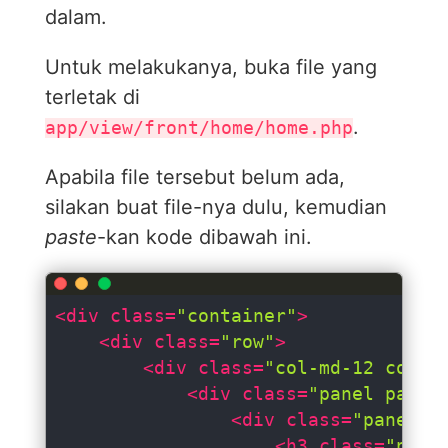
dalam.
Untuk melakukanya, buka file yang
terletak di
.
app/view/front/home/home.php
Apabila file tersebut belum ada,
silakan buat file-nya dulu, kemudian
paste
-kan kode dibawah ini.
<
div
class
=
"container"
>
<
div
class
=
"row"
>
<
div
class
=
"col-md-12 col-s
<
div
class
=
"panel panel
<
div
class
=
"panel-h
<
h3
class
=
"pane