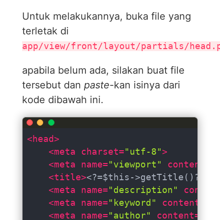
Untuk melakukannya, buka file yang
terletak di
app/view/front/layout/partials/head.
apabila belum ada, silakan buat file
tersebut dan
paste
-kan isinya dari
kode dibawah ini.
<
head
>
<
meta
charset
=
"utf-8"
>
<
meta
name
=
"viewport"
content
=
"
<
title
>
<?=$this->getTitle()?>
</
<
meta
name
=
"description"
conten
<
meta
name
=
"keyword"
content
=
"<
<
meta
name
=
"author"
content
=
"<?