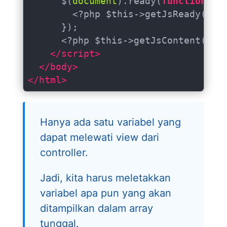
      $(
document
).ready(
function
(
e
)
{
        <?php $this->getJsReady(); ?
      });

      <?php $this->getJsContent(); ?
</
script
>
</
body
>
</
html
>
Hanya ada satu variabel yang
dapat melewati view dari
controller.
Jadi, kita harus meletakkan
variabel apa pun yang akan
ditampilkan dalam array
tunggal.