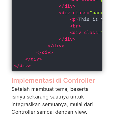
</
div
>
<
div
class
=
"panel-b
<
p
>
This is from
<
br
>
<
div
class
=
"btn
</
div
>
</
div
>
</
div
>
</
div
>
</
div
>
Implementasi di Controller
Setelah membuat tema, beserta
isinya sekarang saatnya untuk
integrasikan semuanya, mulai dari
Controller sampai dengan view.