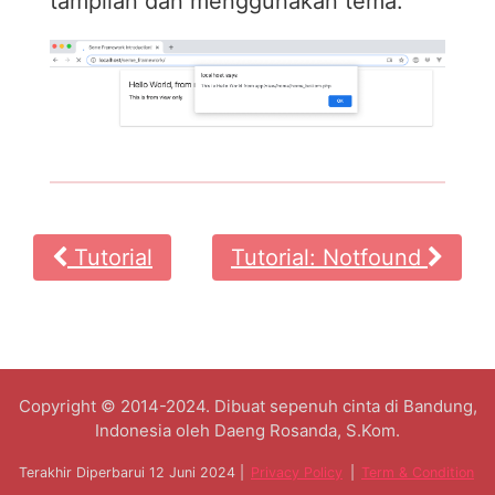
tampilan dan menggunakan tema.
Tutorial
Tutorial: Notfound
Copyright © 2014-2024. Dibuat sepenuh cinta di Bandung,
Indonesia oleh Daeng Rosanda, S.Kom.
Terakhir Diperbarui 12 Juni 2024 |
Privacy Policy
|
Term & Condition