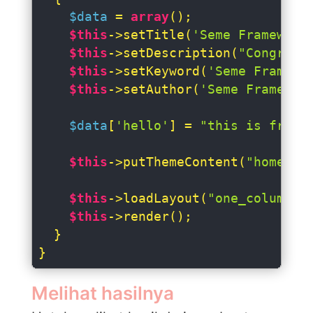
$data
 = 
array
();

$this
->setTitle(
'Seme Framework
$this
->setDescription(
"Congratu
$this
->setKeyword(
'Seme Framewo
$this
->setAuthor(
'Seme Framewor
$data
[
'hello'
] = 
"this is from 
$this
->putThemeContent(
"home/ho
$this
->loadLayout(
"one_column"
,
$this
->render();

  }

}
Melihat hasilnya