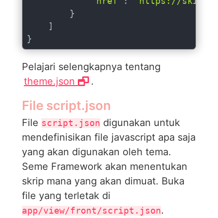
"href"
: 
"https://skin-c
        }

    ]

}
Pelajari selengkapnya tentang
theme.json
.
File script.json
File
digunakan untuk
script.json
mendefinisikan file javascript apa saja
yang akan digunakan oleh tema.
Seme Framework akan menentukan
skrip mana yang akan dimuat. Buka
file yang terletak di
.
app/view/front/script.json