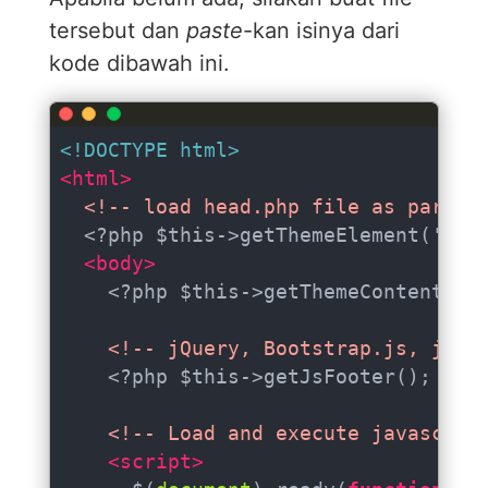
tersebut dan
paste
-kan isinya dari
kode dibawah ini.
<!DOCTYPE 
html
>
<
html
>
<!-- load head.php file as partia
  <?php $this->getThemeElement('layo
<
body
>
    <?php $this->getThemeContent() ?
<!-- jQuery, Bootstrap.js, jQue
    <?php $this->getJsFooter(); ?>

<!-- Load and execute javascrip
<
script
>