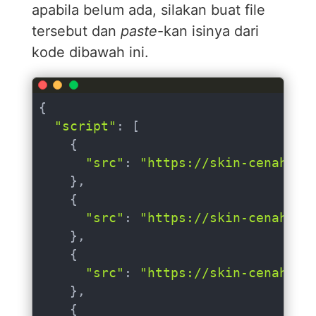
apabila belum ada, silakan buat file
tersebut dan
paste
-kan isinya dari
kode dibawah ini.
{

"script"
: [

    {

"src"
: 
"https://skin-cenah.b-
    },

    {

"src"
: 
"https://skin-cenah.b-
    },

    {

"src"
: 
"https://skin-cenah.b-
    },

    {
