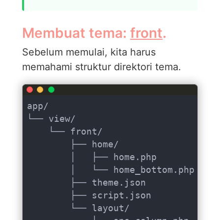
Membuat tema:
front
.
Sebelum memulai, kita harus
memahami struktur direktori tema.
app/

└── view/

    └── front/

        ├── home/

        │   ├── home.php

        │   └── home_bottom.php

        ├── theme.json

        ├── script.json

        └── layout/
