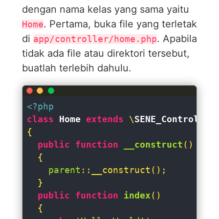
dengan nama kelas yang sama yaitu
. Pertama, buka file yang terletak
Home
di
. Apabila
app/controller/home.php
tidak ada file atau direktori tersebut,
buatlah terlebih dahulu.
<?php
class
Home
extends
 \
SENE_Controller
{

public
function
__construct
(
)

{

parent
::__construct();

  }

public
function
index
(
)

{
