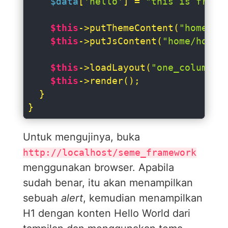
$data
[
'hello'
] = 
"this is from 
$this
->putThemeContent(
"home/ho
$this
->putJsContent(
"home/home_
$this
->loadLayout(
"one_column"
,
$this
->render();

  }

}
Untuk mengujinya, buka
http://localhost/seme_framework
menggunakan browser. Apabila
sudah benar, itu akan menampilkan
sebuah
alert
, kemudian menampilkan
H1 dengan konten Hello World dari